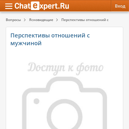
Вход
Вопросы
Ясновидящие
Перспективы отношений с мужчиной
Обратная связь
Психология
Психология
Перспективы отношений с
Служба поддержки
Эзотерика
Эзотерика
мужчиной
Правила сервиса
Красота, Здоровье
Красота, Здоровье