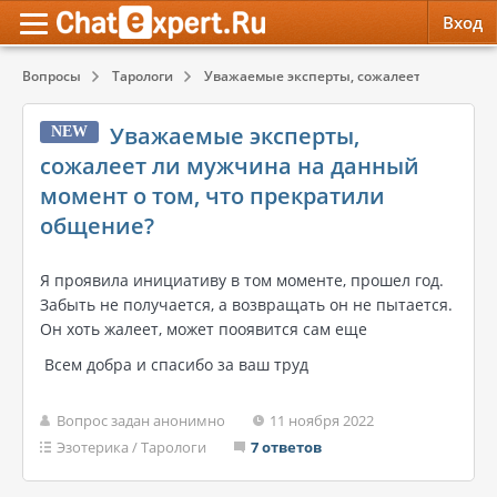
Вход
Вопросы
Тарологи
Уважаемые эксперты, сожалеет ли мужчина
Обратная связь
Психология
Психология
Уважаемые эксперты,
NEW
Служба поддержки
Эзотерика
Эзотерика
сожалеет ли мужчина на данный
момент о том, что прекратили
Правила сервиса
Красота, Здоровье
Красота, Здоровье
общение?
Я проявила инициативу в том моменте, прошел год.
Забыть не получается, а возвращать он не пытается.
Он хоть жалеет, может пооявится сам еще
Всем добра и спасибо за ваш труд
Вопрос задан анонимно
11 ноября 2022
Эзотерика
/
Тарологи
7 ответов