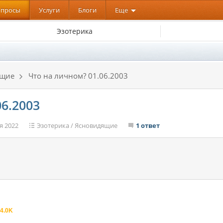
опросы
Услуги
Блоги
Еще
Эзотерика
ящие
Что на личном? 01.06.2003
6.2003
я 2022
Эзотерика
/
Ясновидящие
1 ответ
4.0K