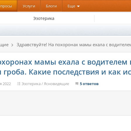
опросы
Услуги
Блоги
Еще
Эзотерика
ящие
Здравствуйте! На похоронах мамы ехала с водителем
охоронах мамы ехала с водителем 
 гроба. Какие последствия и как и
я 2022
Эзотерика
/
Ясновидящие
5 ответов