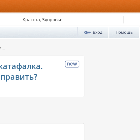
Красота, Здоровье
Вход
Помощь
...
катафалка.
справить?