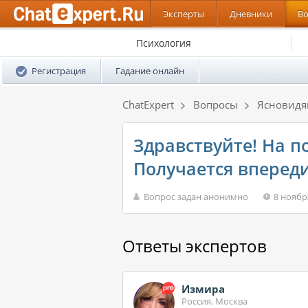
Эксперты
Дневники
В
Психология
Регистрация
Гадание онлайн
ChatExpert
Вопросы
Ясновид
Здравствуйте! На п
Получается впереди
Вопрос задан анонимно
8 ноябр
Ответы экспертов
Измира
Россия, Москва