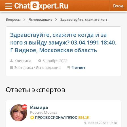
Вход
Вопросы
Ясновидящие
Здравствуйте, скажите когда и за кого 
Обратная связь
Психология
Психология
Здравствуйте, скажите когда и за
Служба поддержки
Эзотерика
Эзотерика
кого я выйду замуж? 03.04.1991 18:40.
Г Видное, Московская область
Правила сервиса
Красота, Здоровье
Красота, Здоровье
Кристина
6 ноября 2022
Эзотерика
/
Ясновидящие
1 ответ
Ответы экспертов
Измира
Россия, Москва
ПРОФЕССИОНАЛ ПЛЮС
884.1K
9 ноября 2022 в 19:40