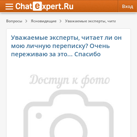
Вход
Вопросы
Ясновидящие
Уважаемые эксперты, читает ли он мо
Обратная связь
Психология
Психология
Уважаемые эксперты, читает ли он
Служба поддержки
Эзотерика
Эзотерика
мою личную переписку? Очень
переживаю за это... Спасибо
Правила сервиса
Красота, Здоровье
Красота, Здоровье