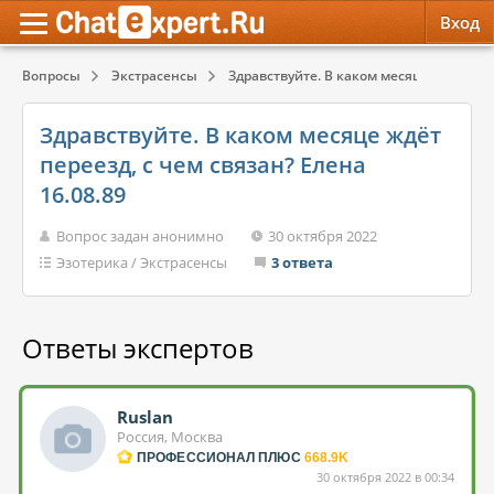
Вход
Вопросы
Экстрасенсы
Здравствуйте. В каком месяце ждёт перее
Обратная связь
Психология
Психология
Здравствуйте. В каком месяце ждёт
Служба поддержки
Эзотерика
Эзотерика
переезд, с чем связан? Елена
16.08.89
Правила сервиса
Красота, Здоровье
Красота, Здоровье
Вопрос задан анонимно
30 октября 2022
Эзотерика
/
Экстрасенсы
3 ответа
Ответы экспертов
Ruslan
Россия, Москва
ПРОФЕССИОНАЛ ПЛЮС
668.9K
30 октября 2022 в 00:34