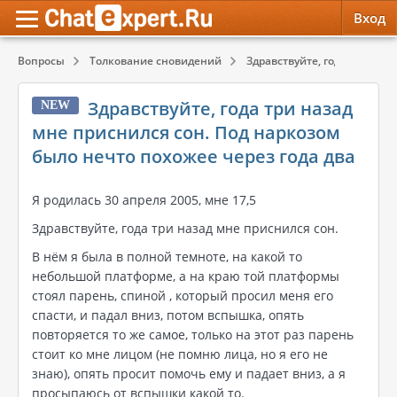
Вход
Вопросы
Толкование сновидений
Здравствуйте, года три наза
Обратная связь
Психология
Психология
Здравствуйте, года три назад
NEW
Служба поддержки
Эзотерика
Эзотерика
мне приснился сон. Под наркозом
было нечто похожее через года два
Правила сервиса
Красота, Здоровье
Красота, Здоровье
Я родилась 30 апреля 2005, мне 17,5
Здравствуйте, года три назад мне приснился сон.
В нём я была в полной темноте, на какой то
небольшой платформе, а на краю той платформы
стоял парень, спиной , который просил меня его
спасти, и падал вниз, потом вспышка, опять
повторяется то же самое, только на этот раз парень
стоит ко мне лицом (не помню лица, но я его не
знаю), опять просит помочь ему и падает вниз, а я
просыпаюсь от вспышки какой то.