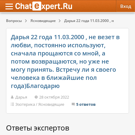
Вход
Вопросы
Ясновидящие
Дарья 22 года 11.03.2000 , не везет в лю
Обратная связь
Психология
Психология
Дарья 22 года 11.03.2000 , не везет в
Служба поддержки
Эзотерика
Эзотерика
любви, постоянно используют,
сначала прощаются со мной, а
Правила сервиса
Красота, Здоровье
Красота, Здоровье
потом возвращаются, но уже не
могу принять. Встречу ли я своего
человека в ближайшие пол
года)Благодарю
Дарья
28 октября 2022
Эзотерика
/
Ясновидящие
5 ответов
Ответы экспертов