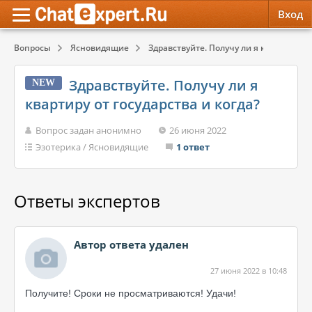
Вход
Вопросы
Ясновидящие
Здравствуйте. Получу ли я квартиру от 
Обратная связь
Психология
Психология
Здравствуйте. Получу ли я
NEW
Служба поддержки
Эзотерика
Эзотерика
квартиру от государства и когда?
Правила сервиса
Красота, Здоровье
Красота, Здоровье
Вопрос задан анонимно
26 июня 2022
Эзотерика
/
Ясновидящие
1 ответ
Ответы экспертов
Автор ответа удален
27 июня 2022 в 10:48
Получите! Сроки не просматриваются! Удачи!