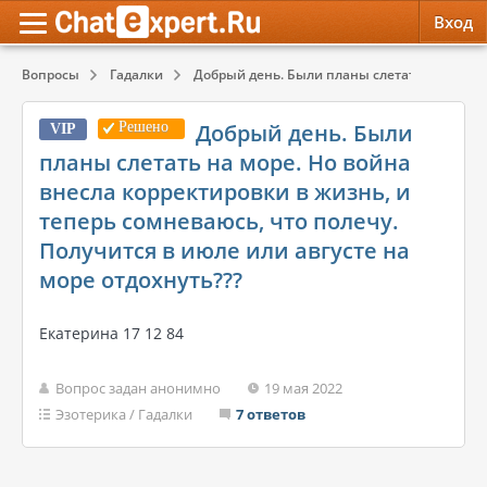
Вход
Вопросы
Гадалки
Добрый день. Были планы слетать на море. Н
Обратная связь
Психология
Психология
Решено
Добрый день. Были
VIP
Служба поддержки
Эзотерика
Эзотерика
планы слетать на море. Но война
внесла корректировки в жизнь, и
Правила сервиса
Красота, Здоровье
Красота, Здоровье
теперь сомневаюсь, что полечу.
Получится в июле или августе на
море отдохнуть???
Екатерина 17 12 84
Вопрос задан анонимно
19 мая 2022
Эзотерика
/
Гадалки
7 ответов