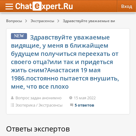
Вход
Вопросы
Экстрасенсы
Здравствуйте уважаемые видящие, у мен
Обратная связь
Психология
Психология
Здравствуйте уважаемые
NEW
Служба поддержки
Эзотерика
Эзотерика
видящие, у меня в ближайщем
будущем получиться переехать от
Правила сервиса
Красота, Здоровье
Красота, Здоровье
своего отца?или так и придеться
жить сним?Анастасия 19 мая
1986.постоянно пытается внушить,
мне, что все плохо
Вопрос задан анонимно
15 мая 2022
Эзотерика
/
Экстрасенсы
5 ответов
Ответы экспертов