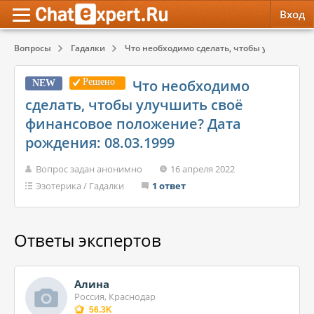
Вход
Вопросы
Гадалки
Что необходимо сделать, чтобы улучшить сво
Обратная связь
Психология
Психология
Решено
Что необходимо
NEW
Служба поддержки
Эзотерика
Эзотерика
сделать, чтобы улучшить своё
финансовое положение? Дата
Правила сервиса
Красота, Здоровье
Красота, Здоровье
рождения: 08.03.1999
Вопрос задан анонимно
16 апреля 2022
Эзотерика
/
Гадалки
1 ответ
Ответы экспертов
Алина
Россия, Краснодар
56.3K