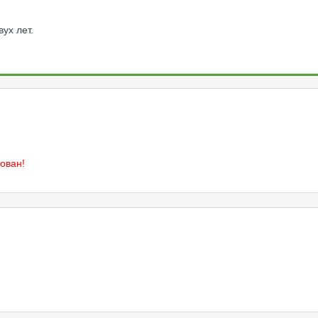
ух лет.
ован!