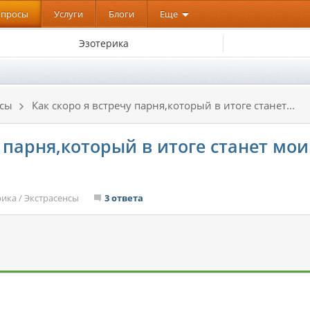
опросы
Услуги
Блоги
Еще
Эзотерика
нсы
Как скоро я встречу парня,который в итоге станет...
у парня,который в итоге станет мо
рика
/
Экстрасенсы
3 ответа