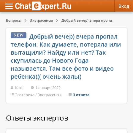
Вход
Вопросы
Экстрасенсы
Добрый вечер) вчера пропал телефон. К
Обратная связь
Психология
Психология
Добрый вечер) вчера пропал
NEW
Служба поддержки
Эзотерика
Эзотерика
телефон. Как думаете, потеряла или
вытащили? Найду или нет? Так
Правила сервиса
Красота, Здоровье
Красота, Здоровье
скупилась до Нового Года
называется. Там все фото и видео
ребенка((( очень жаль((
Катя
1 января 2022
Эзотерика
/
Экстрасенсы
3 ответа
Ответы экспертов