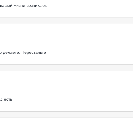
в вашей жизни возникают.
то делаете. Перестаньте
с есть