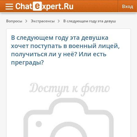
Вход
Вопросы
Экстрасенсы
В следующем году эта девушка хочет пос
Обратная связь
Психология
Психология
В следующем году эта девушка
Служба поддержки
Эзотерика
Эзотерика
хочет поступать в военный лицей,
получиться ли у неё? Или есть
Правила сервиса
Красота, Здоровье
Красота, Здоровье
преграды?