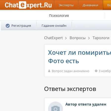
Эксперты
Дневники
В
Психология
Регистрация
Гадание онлайн
ChatExpert
Вопросы
Тарологи
Хочет ли помиритьс
Фото есть
Вопрос задан анонимно
3 ноябр
Ответы экспертов
Автор ответа удален