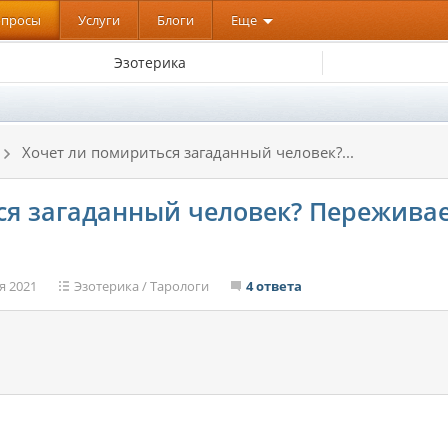
опросы
Услуги
Блоги
Еще
Эзотерика
Хочет ли помириться загаданный человек?...
я загаданный человек? Переживает
я 2021
Эзотерика
/
Тарологи
4 ответа