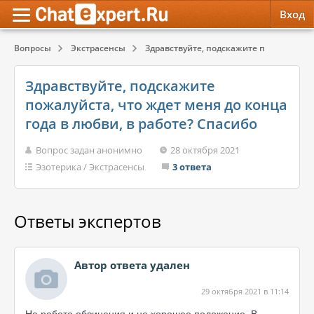
Вход
Вопросы
Экстрасенсы
Здравствуйте, подскажите пожалуйста, ч
Обратная связь
Психология
Психология
Здравствуйте, подскажите
Служба поддержки
Эзотерика
Эзотерика
пожалуйста, что ждет меня до конца
года в любви, в работе? Спасибо
Правила сервиса
Красота, Здоровье
Красота, Здоровье
Вопрос задан анонимно
28 октября 2021
Эзотерика
/
Экстрасенсы
3 ответа
Ответы экспертов
Автор ответа удален
29 октября 2021 в 11:14