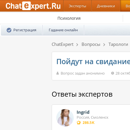
Эксперты
Дневники
В
Психология
Регистрация
Гадание онлайн
ChatExpert
Вопросы
Тарологи
Пойдут на свидание 
Вопрос задан анонимно
28 октя
Ответы экспертов
Ingrid
Россия, Смоленск
286.5K