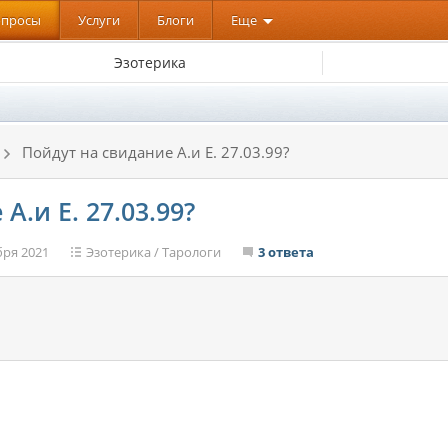
опросы
Услуги
Блоги
Еще
Эзотерика
Пойдут на свидание А.и Е. 27.03.99?
А.и Е. 27.03.99?
бря 2021
Эзотерика
/
Тарологи
3 ответа