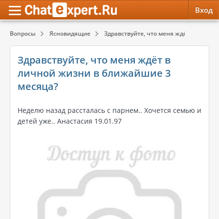
Вход
Вопросы
Ясновидящие
Здравствуйте, что меня ждёт в личной 
Обратная связь
Психология
Психология
Здравствуйте, что меня ждёт в
Служба поддержки
Эзотерика
Эзотерика
личной жизни в ближайшие 3
месяца?
Правила сервиса
Красота, Здоровье
Красота, Здоровье
Неделю назад рассталась с парнем.. Хочется семью и
детей уже.. Анастасия 19.01.97