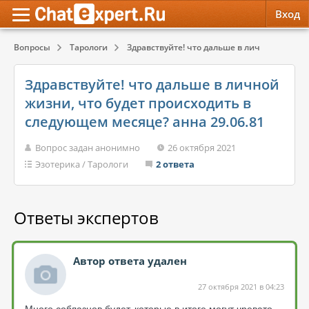
Вход
Вопросы
Тарологи
Здравствуйте! что дальше в личной жизни, ч
Обратная связь
Психология
Психология
Здравствуйте! что дальше в личной
Служба поддержки
Эзотерика
Эзотерика
жизни, что будет происходить в
следующем месяце? анна 29.06.81
Правила сервиса
Красота, Здоровье
Красота, Здоровье
Вопрос задан анонимно
26 октября 2021
Эзотерика
/
Тарологи
2 ответа
Ответы экспертов
Автор ответа удален
27 октября 2021 в 04:23