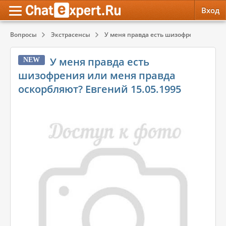
Вход
Вопросы
Экстрасенсы
У меня правда есть шизофрения или ме
Обратная связь
Психология
Психология
У меня правда есть
NEW
Служба поддержки
Эзотерика
Эзотерика
шизофрения или меня правда
оскорбляют? Евгений 15.05.1995
Правила сервиса
Красота, Здоровье
Красота, Здоровье