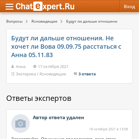
Вход
Вопросы
Ясновидящие
Будут ли дальше отношения. Не хочет л
Обратная связь
Психология
Психология
Будут ли дальше отношения. Не
Служба поддержки
Эзотерика
Эзотерика
хочет ли Вова 09.09.75 расстаться с
Анна 05.11.83
Правила сервиса
Красота, Здоровье
Красота, Здоровье
Анна
17 октября 2021
Эзотерика
/
Ясновидящие
3 ответа
Ответы экспертов
Автор ответа удален
18 октября 2021 в 13:08