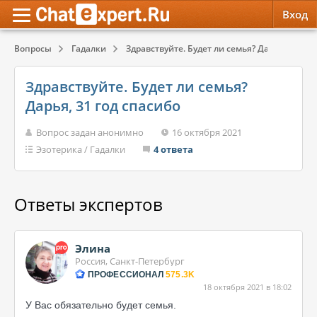
Вход
Вопросы
Гадалки
Здравствуйте. Будет ли семья? Дарья, 31 год..
Обратная связь
Психология
Психология
Здравствуйте. Будет ли семья?
Служба поддержки
Эзотерика
Эзотерика
Дарья, 31 год спасибо
Правила сервиса
Красота, Здоровье
Красота, Здоровье
Вопрос задан анонимно
16 октября 2021
Эзотерика
/
Гадалки
4 ответа
Ответы экспертов
Элина
Россия, Санкт-Петербург
ПРОФЕССИОНАЛ
575.3K
18 октября 2021 в 18:02
У Вас обязательно будет семья.