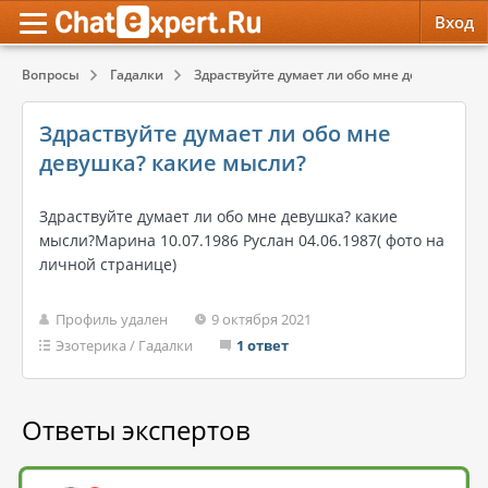
Вход
Вопросы
Гадалки
Здраствуйте думает ли обо мне девушка? как
Обратная связь
Психология
Психология
Здраствуйте думает ли обо мне
Служба поддержки
Эзотерика
Эзотерика
девушка? какие мысли?
Правила сервиса
Красота, Здоровье
Красота, Здоровье
Здраствуйте думает ли обо мне девушка? какие
мысли?Марина 10.07.1986 Руслан 04.06.1987( фото на
личной странице)
Профиль удален
9 октября 2021
Эзотерика
/
Гадалки
1 ответ
Ответы экспертов