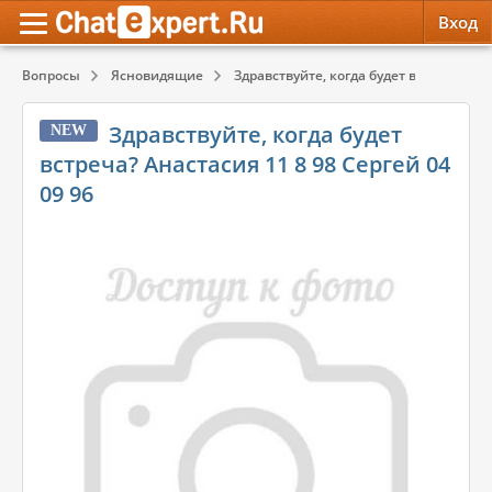
Вход
Вопросы
Ясновидящие
Здравствуйте, когда будет встреча? Ана
Обратная связь
Психология
Психология
Здравствуйте, когда будет
NEW
Служба поддержки
Эзотерика
Эзотерика
встреча? Анастасия 11 8 98 Сергей 04
09 96
Правила сервиса
Красота, Здоровье
Красота, Здоровье