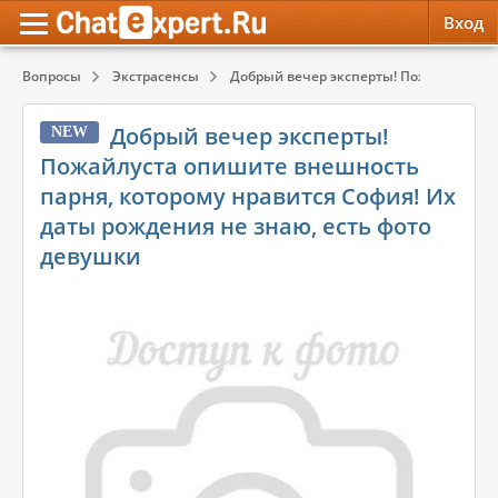
Вход
Вопросы
Экстрасенсы
Добрый вечер эксперты! Пожайлуста оп
Обратная связь
Психология
Психология
Добрый вечер эксперты!
NEW
Служба поддержки
Эзотерика
Эзотерика
Пожайлуста опишите внешность
парня, которому нравится София! Их
Правила сервиса
Красота, Здоровье
Красота, Здоровье
даты рождения не знаю, есть фото
девушки