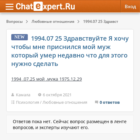
Вход
Вопросы
Любовные отношения
1994.07 25 Здравствуйте Я хоч
Обратная связь
Психология
Психология
1994.07 25 Здравствуйте Я хочу
NEW
Служба поддержки
Эзотерика
Эзотерика
чтобы мне приснился мой муж
который умер недавно что для этого
Правила сервиса
Красота, Здоровье
Красота, Здоровье
нужно сделать
1994 .07.25 мой .мужа 1975.12.29
Камала
6 октября 2021
Психология
/
Любовные отношения
0 ответов
Ответов пока нет. Сейчас вопрос размещен в ленте
вопросов, и эксперты изучают его.