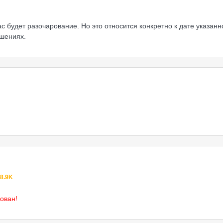
ас будет разочарование. Но это относится конкретно к дате указанн
ошениях.
8.9K
ован!