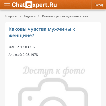
Вход
Вопросы
Гадалки
Каковы чувства мужчины к женщине?
Обратная связь
Психология
Психология
Каковы чувства мужчины к
Служба поддержки
Эзотерика
Эзотерика
женщине?
Правила сервиса
Красота, Здоровье
Красота, Здоровье
Жанна 13.03.1975
Алексей 2.03.1978