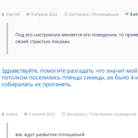
Сергей
9 апреля 2022
Эзотерика
/
Ясновидящие
3 о
Под его настроение меняется его поведение, то прояв
своей страстью показан.
Здравствуйте, помогите разгадать что значит мой
потолком поселились птенцы синицы, их было 4 ил
собиралась их проганять.
Елена
9 апреля 2022
Эзотерика
/
Толкование сновидений
вас ждет развитие отношений