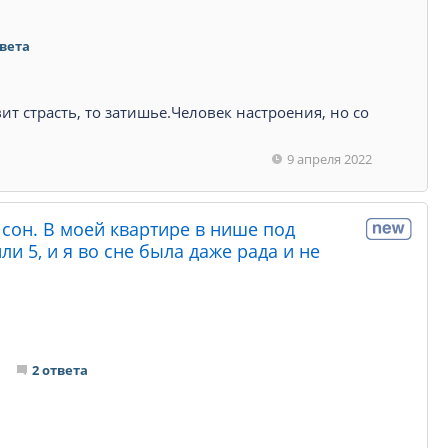
твета
ит страсть, то затишье.Человек настроения, но со
9 апреля 2022
 сон. В моей квартире в нише под
и 5, и я во сне была даже рада и не
2 ответа