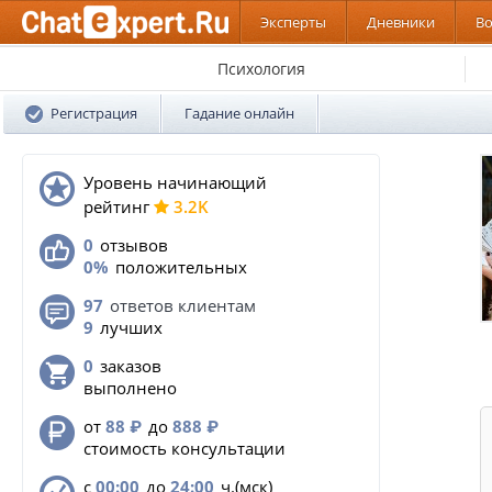
Эксперты
Дневники
В
Психология
Регистрация
Гадание онлайн
Уровень начинающий
pейтинг
3.2K
0
отзывов
0%
положительных
97
ответов клиентам
9
лучших
0
заказов
выполнено
от
88
₽
до
888
₽
стоимость консультации
с
00:00
до
24:00
ч.(мск)