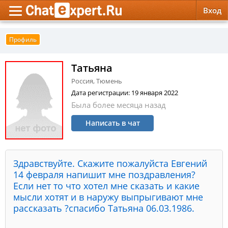
Вход
Обратная связь
Психология
Психология
Профиль
Служба поддержки
Эзотерика
Эзотерика
Татьяна
Россия, Тюмень
Правила сервиса
Красота, Здоровье
Красота, Здоровье
Дата регистрации: 19 января 2022
Была более месяца назад
Написать в чат
Здравствуйте. Скажите пожалуйста Евгений
14 февраля напишит мне поздравления?
Если нет то что хотел мне сказать и какие
мысли хотят и в наружу выпрыгивают мне
рассказать ?спасибо Татьяна 06.03.1986.