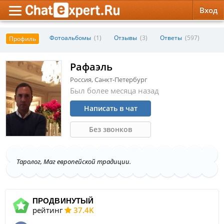
Вход
Обратная связь
Психология
Психология
Фотоальбомы
(1)
Отзывы
(3)
Ответы
(597)
Профиль
Служба поддержки
Эзотерика
Эзотерика
Рафаэль
Россия, Санкт-Петербург
Правила сервиса
Красота, Здоровье
Красота, Здоровье
Был более месяца назад
Написать в чат
Без звонков
Таролог, Маг европейской традиции.
ПРОДВИНУТЫЙ
рейтинг
37.4K