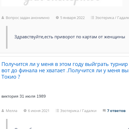
Вопрос задан анонимно
5 января 2022
Эзотерика
/
Гадал
Здравствуйте,есть приворот по картам от женщины
Получится ли у меня в этом году выйграть турни
вот до финала не хватает .Получится ли у меня в
Токио ?
виктория 31 июля 1989
Мелла
6 июня 2021
Эзотерика
/
Гадалки
7 ответов