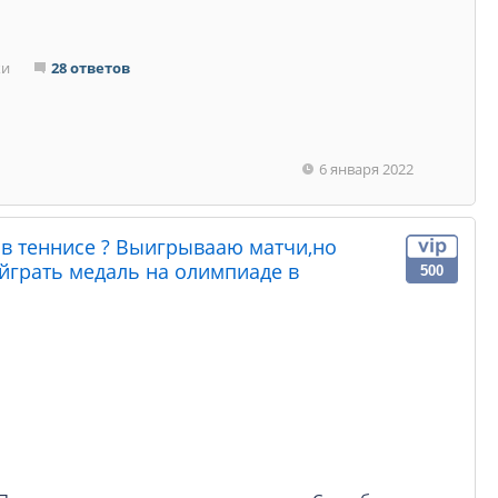
ки
28 ответов
6 января 2022
р в теннисе ? Выигрывааю матчи,но
ыйграть медаль на олимпиаде в
500