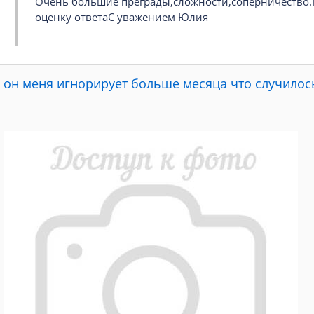
Очень большие преграды,сложности,соперничество.П
оценку ответаС уважением Юлия
он меня игнорирует больше месяца что случилось