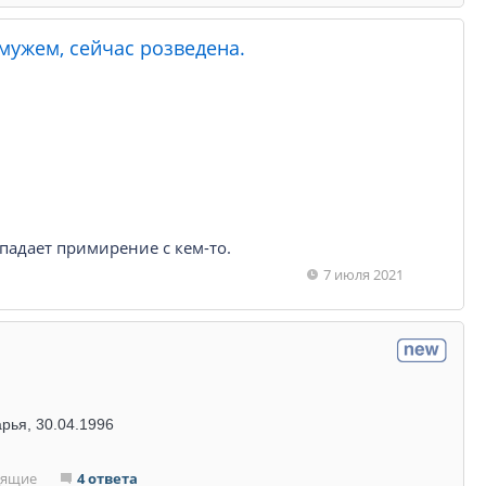
амужем, сейчас розведена.
падает примирение с кем-то.
7 июля 2021
рья, 30.04.1996
дящие
4 ответа