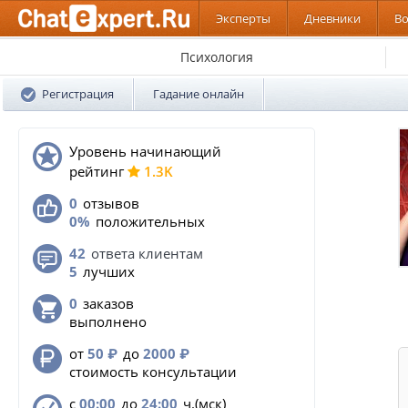
Эксперты
Дневники
В
Психология
Регистрация
Гадание онлайн
Уровень начинающий
pейтинг
1.3K
0
отзывов
0%
положительных
42
ответа клиентам
5
лучших
0
заказов
выполнено
от
50
₽
до
2000
₽
стоимость консультации
с
00:00
до
24:00
ч.(мск)