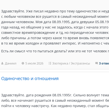
Здравствуйте. Уже писал недавно про тему одиночество и неу
с любым человеком все рушится в самый неожиданный момент. 
данным человеком. Моя дата 08.09.1995, дата девушки 05.08.1
года назад, но общение у нас не задалось, когда с начала это
совместное времяпровождение и тд, но периодически человек 
либо причины ,а потом через какое то время вновь появляется,
в то же время холоден и проявляет интерес. И непонятно с чем
Есть ли смысл что то пытаться делать? или это не тот человек
Даниил
5 июля 2026
Эзотерика
/
Экстрасенсы
3 отв
Одиночество и отношения
Здравствуйте. дата рождения 08.09.1995г. Сильно волнует тем
либо, все начинает рушиться в самый неожиданный момент без
пойти к человеку навстречу. Как недавно пример, стал общать