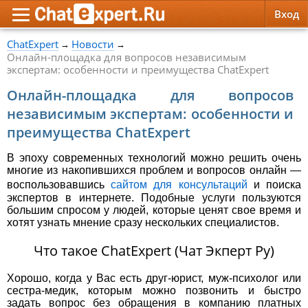
Вход
ChatExpert
Новости
→
→
Обратная связь
Психология
Психология
Онлайн-площадка для вопросов независимым
экспертам: особенности и преимущества ChatExpert
Служба поддержки
Эзотерика
Эзотерика
Онлайн-площадка для вопросов
независимым экспертам: особенности и
Правила сервиса
Красота, Здоровье
Красота, Здоровье
преимущества ChatExpert
В эпоху современных технологий можно решить очень
многие из накопившихся проблем и вопросов онлайн —
воспользовавшись
сайтом для консультаций
и поиска
экспертов в интернете. Подобные услуги пользуются
большим спросом у людей, которые ценят свое время и
хотят узнать мнение сразу нескольких специалистов.
Что такое ChatExpert (Чат Экперт Ру)
Хорошо, когда у Вас есть друг-юрист, муж-психолог или
сестра-медик, которым можно позвонить и быстро
задать вопрос без обращения в компанию платных