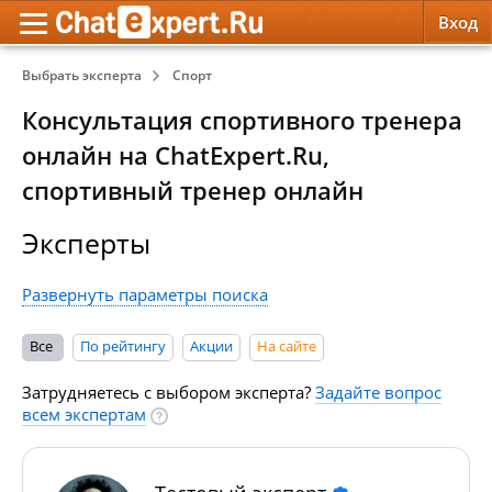
Вход
Выбрать эксперта
Спорт
Обратная связь
Психология
Психология
Консультация спортивного тренера
Служба поддержки
Эзотерика
Эзотерика
онлайн на ChatExpert.Ru,
спортивный тренер онлайн
Правила сервиса
Красота, Здоровье
Красота, Здоровье
Эксперты
Развернуть параметры поиска
Все
По рейтингу
Акции
На сайте
Затрудняетесь с выбором эксперта?
Задайте вопрос
всем экспертам